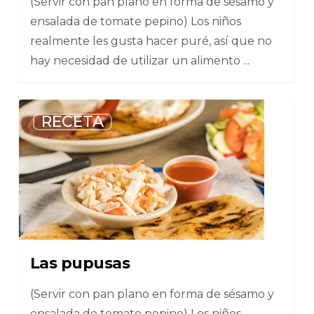
(Servir con pan plano en forma de sésamo y
ensalada de tomate pepino) Los niños
realmente les gusta hacer puré, así que no
hay necesidad de utilizar un alimento ...
6
RECETA
Las pupusas
(Servir con pan plano en forma de sésamo y
ensalada de tomate pepino) Los niños