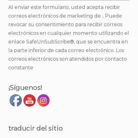
Uso
Al enviar este formulario, usted acepta recibir
de
correos electrónicos de marketing de :. Puede
contacto
revocar su consentimiento para recibir correos
constante.
electrónicos en cualquier momento utilizando el
Por
enlace SafeUnSubScribe®, que se encuentra en
favor,
la parte inferior de cada correo electrónico.
Los
deje
correos electrónicos son atendidos por contacto
este
constante
campo
en
¡Síguenos!
blanco.
traducir del sitio