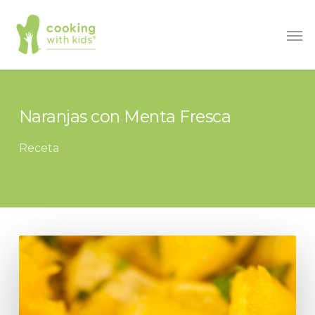
Saltar
Men
al
contenido
principal
Naranjas con Menta Fresca
Receta