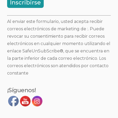
Uso
Al enviar este formulario, usted acepta recibir
de
correos electrónicos de marketing de :. Puede
contacto
revocar su consentimiento para recibir correos
constante.
electrónicos en cualquier momento utilizando el
Por
enlace SafeUnSubScribe®, que se encuentra en
favor,
la parte inferior de cada correo electrónico.
Los
deje
correos electrónicos son atendidos por contacto
este
constante
campo
en
¡Síguenos!
blanco.