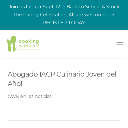
Saltar
Join us for our Sept. 12th Back to School & Stock
al
the Pantry Celebration. All are welcome --->
contenido
REGISTER TODAY!
principal
Men
Abogado IACP Culinario Joven del
Año!
CWK en las noticias