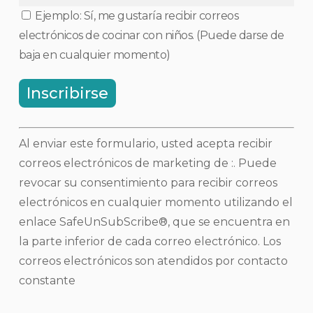
Ejemplo: Sí, me gustaría recibir correos
electrónicos de cocinar con niños. (Puede darse de
baja en cualquier momento)
Uso
Al enviar este formulario, usted acepta recibir
de
correos electrónicos de marketing de :. Puede
contacto
revocar su consentimiento para recibir correos
constante.
electrónicos en cualquier momento utilizando el
Por
enlace SafeUnSubScribe®, que se encuentra en
favor,
la parte inferior de cada correo electrónico.
Los
deje
correos electrónicos son atendidos por contacto
este
constante
campo
en