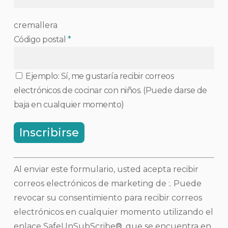
cremallera
Código postal
*
Ejemplo: Sí, me gustaría recibir correos
electrónicos de cocinar con niños. (Puede darse de
baja en cualquier momento)
Uso
Al enviar este formulario, usted acepta recibir
de
correos electrónicos de marketing de :. Puede
contacto
revocar su consentimiento para recibir correos
constante.
electrónicos en cualquier momento utilizando el
Por
enlace SafeUnSubScribe®, que se encuentra en