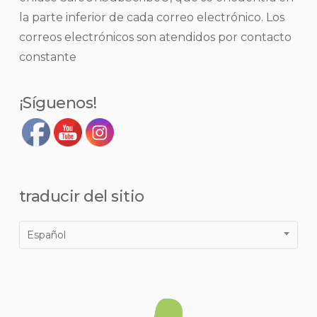
favor,
la parte inferior de cada correo electrónico.
Los
deje
correos electrónicos son atendidos por contacto
este
constante
campo
en
¡Síguenos!
blanco.
traducir del sitio
Español